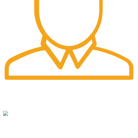
Fast Delivery.
Pengiriman tercepat dengan jasa pengiriman terbaik
PT. Hanko Furniture Indonesia Merupakan Produsen Serta
Distributor Furniture Di Bandung Yang Menyediakan