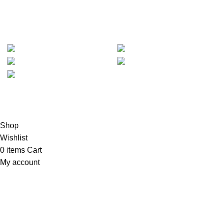
promo dan diskon dari Hanko Furniture.
METODE PEMBAYARAN :
Based on
Mejajakarta.com
2023
PT. Hanko Furniture
Indonesia
.
Shop
Wishlist
0
items
Cart
My account