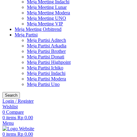
Meja Meeting Indachi
Meja Meeting Lunar
Meja Meeting Modera
Meja Meeting UNO
Meja Meeting VIP
Meja Meeting Orbitrend
Meja Partisi
Meja Partisi Aditech
Meja Partisi Arkadia
Meja Partisi Brother
Meja Partisi Donati
Meja Partisi Highpoint
Meja Partisi Ichiko
Meja Partisi Indachi
Meja Partisi Modera
Meja Partisi Uno
Search
Login / Register
Wishlist
0
Compare
0
items
Rp
0.00
Menu
0
items
Rp
0.00