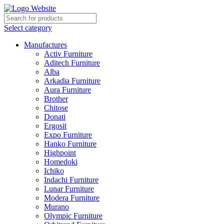
Select category
Manufactures
Activ Furniture
Aditech Furniture
Alba
Arkadia Furniture
Aura Furniture
Brother
Chitose
Donati
Ergosit
Expo Furniture
Hanko Furniture
Highpoint
Homedoki
Ichiko
Indachi Furniture
Lunar Furniture
Modera Furniture
Murano
Olympic Furniture