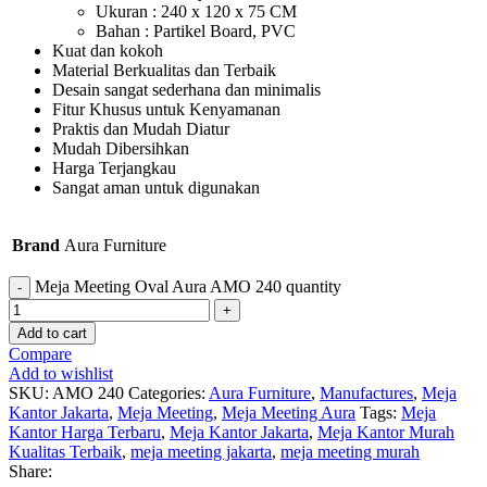
Ukuran : 240 x 120 x 75 CM
Bahan : Partikel Board, PVC
Kuat dan kokoh
Material Berkualitas dan Terbaik
Desain sangat sederhana dan minimalis
Fitur Khusus untuk Kenyamanan
Praktis dan Mudah Diatur
Mudah Dibersihkan
Harga Terjangkau
Sangat aman untuk digunakan
Brand
Aura Furniture
Meja Meeting Oval Aura AMO 240 quantity
Add to cart
Compare
Add to wishlist
SKU:
AMO 240
Categories:
Aura Furniture
,
Manufactures
,
Meja
Kantor Jakarta
,
Meja Meeting
,
Meja Meeting Aura
Tags:
Meja
Kantor Harga Terbaru
,
Meja Kantor Jakarta
,
Meja Kantor Murah
Kualitas Terbaik
,
meja meeting jakarta
,
meja meeting murah
Share: