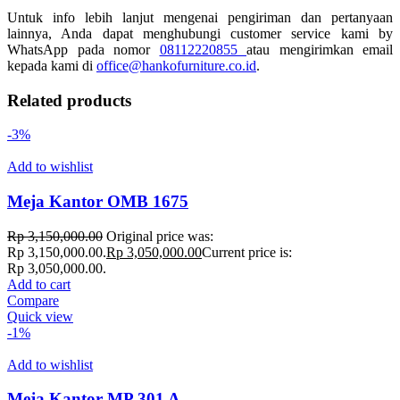
Untuk info lebih lanjut mengenai pengiriman dan pertanyaan
lainnya, Anda dapat menghubungi customer service kami by
WhatsApp pada nomor
08112220855
atau mengirimkan email
kepada kami di
office@hankofurniture.co.id
.
Related products
-3%
Add to wishlist
Meja Kantor OMB 1675
Rp
3,150,000.00
Original price was:
Rp 3,150,000.00.
Rp
3,050,000.00
Current price is:
Rp 3,050,000.00.
Add to cart
Compare
Quick view
-1%
Add to wishlist
Meja Kantor MP 301 A