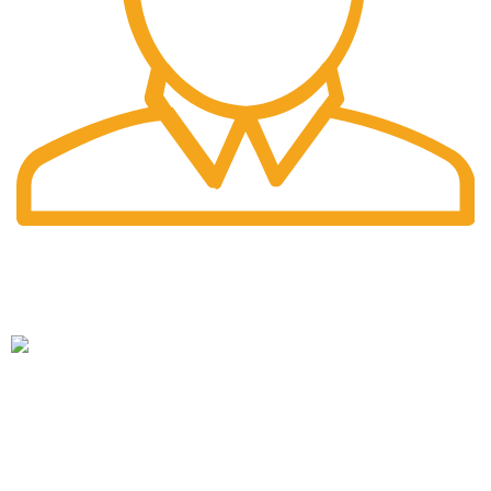
Fast Delivery.
Pengiriman tercepat dengan jasa pengiriman terbaik
PT. Hanko Furniture Indonesia Merupakan Produsen Serta
Distributor Furniture Di Bandung Yang Menyediakan
Beragam Furniture Kantor, Furniture Rumah, Furniture
Sekolah & Menyediakan Jasa Pembuatan Furniture Custom