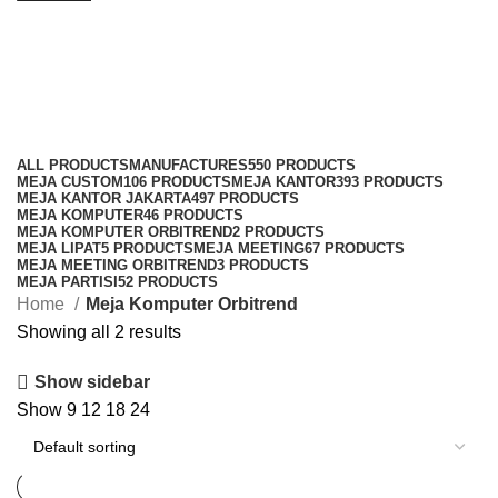
Meja Komputer Orbitrend
Categories
ALL
PRODUCTS
MANUFACTURES
550 PRODUCTS
MEJA CUSTOM
106 PRODUCTS
MEJA KANTOR
393 PRODUCTS
MEJA KANTOR JAKARTA
497 PRODUCTS
MEJA KOMPUTER
46 PRODUCTS
MEJA KOMPUTER ORBITREND
2 PRODUCTS
MEJA LIPAT
5 PRODUCTS
MEJA MEETING
67 PRODUCTS
MEJA MEETING ORBITREND
3 PRODUCTS
MEJA PARTISI
52 PRODUCTS
Home
Meja Komputer Orbitrend
Showing all 2 results
Show sidebar
Show
9
12
18
24