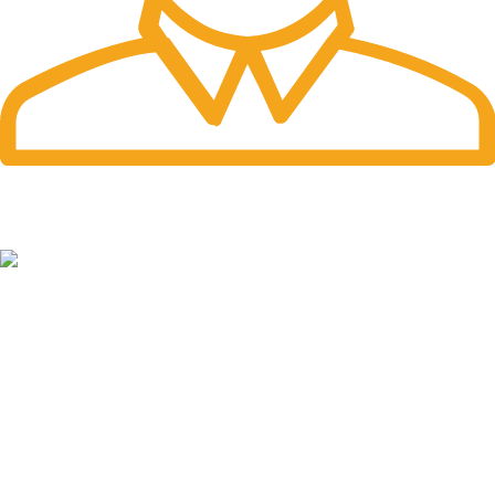
Fast Delivery.
Pengiriman tercepat dengan jasa pengiriman terbaik
PT. Hanko Furniture Indonesia Merupakan Produsen Serta
Distributor Furniture Di Bandung Yang Menyediakan Beragam
Furniture Kantor, Furniture Rumah, Furniture Sekolah &
Menyediakan Jasa Pembuatan Furniture Custom
HANKO FURNITURE