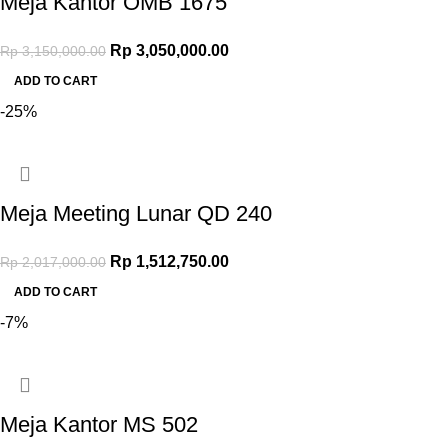
Meja Kantor OMB 1675
Original price was: Rp 3,150,000.00.
Rp
3,050,000.00
Current price is:
Rp
3,150,000.00
Rp 3,050,000.00.
ADD TO CART
-25%
Meja Meeting Lunar QD 240
Original price was: Rp 2,017,000.00.
Rp
1,512,750.00
Current price is:
Rp
2,017,000.00
Rp 1,512,750.00.
ADD TO CART
-7%
Meja Kantor MS 502