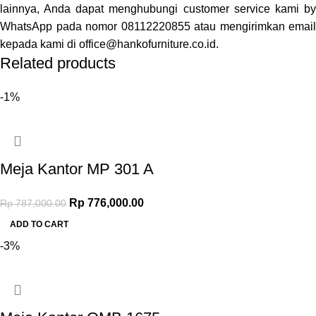
lainnya, Anda dapat menghubungi customer service kami by
WhatsApp pada nomor
08112220855
atau mengirimkan email
kepada kami di
office@hankofurniture.co.id
.
Related products
-1%
Meja Kantor MP 301 A
Original price was: Rp 787,000.00.
Rp
776,000.00
Current price is: Rp 776,000.00.
Rp
787,000.00
ADD TO CART
-3%