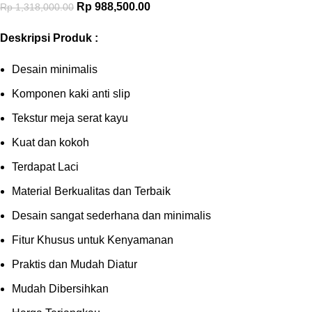
Original price was: Rp 1,318,000.00.
Rp
988,500.00
Current price is: Rp 988,500.00.
Rp
1,318,000.00
Deskripsi Produk :
Desain minimalis
Komponen kaki anti slip
Tekstur meja serat kayu
Kuat dan kokoh
Terdapat Laci
Material Berkualitas dan Terbaik
Desain sangat sederhana dan minimalis
Fitur Khusus untuk Kenyamanan
Praktis dan Mudah Diatur
Mudah Dibersihkan