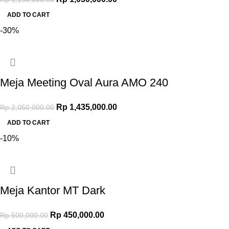
Rp 1,050,000.00.
ADD TO CART
-30%
Meja Meeting Oval Aura AMO 240
Original price was: Rp 2,050,000.00.
Rp
1,435,000.00
Current price is:
Rp
2,050,000.00
Rp 1,435,000.00.
ADD TO CART
-10%
Meja Kantor MT Dark
Original price was: Rp 500,000.00.
Rp
450,000.00
Current price is: Rp 450,000.00.
Rp
500,000.00