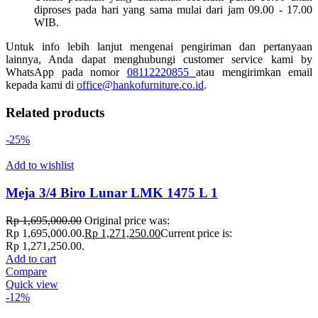
diproses pada hari yang sama mulai dari jam 09.00 - 17.00
WIB.
Untuk info lebih lanjut mengenai pengiriman dan pertanyaan
lainnya, Anda dapat menghubungi customer service kami by
WhatsApp pada nomor
08112220855
atau mengirimkan email
kepada kami di
office@hankofurniture.co.id
.
Related products
-25%
Add to wishlist
Meja 3/4 Biro Lunar LMK 1475 L 1
Rp
1,695,000.00
Original price was:
Rp 1,695,000.00.
Rp
1,271,250.00
Current price is:
Rp 1,271,250.00.
Add to cart
Compare
Quick view
-12%