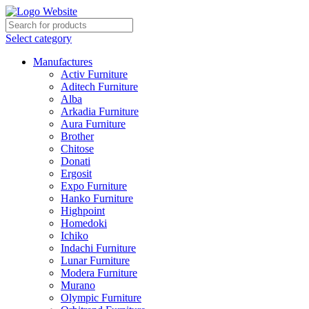
Select category
Manufactures
Activ Furniture
Aditech Furniture
Alba
Arkadia Furniture
Aura Furniture
Brother
Chitose
Donati
Ergosit
Expo Furniture
Hanko Furniture
Highpoint
Homedoki
Ichiko
Indachi Furniture
Lunar Furniture
Modera Furniture
Murano
Olympic Furniture