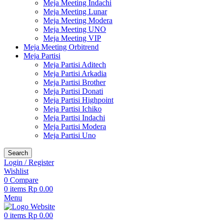
Meja Meeting Indachi
Meja Meeting Lunar
Meja Meeting Modera
Meja Meeting UNO
Meja Meeting VIP
Meja Meeting Orbitrend
Meja Partisi
Meja Partisi Aditech
Meja Partisi Arkadia
Meja Partisi Brother
Meja Partisi Donati
Meja Partisi Highpoint
Meja Partisi Ichiko
Meja Partisi Indachi
Meja Partisi Modera
Meja Partisi Uno
Search
Login / Register
Wishlist
0
Compare
0
items
Rp
0.00
Menu
0
items
Rp
0.00