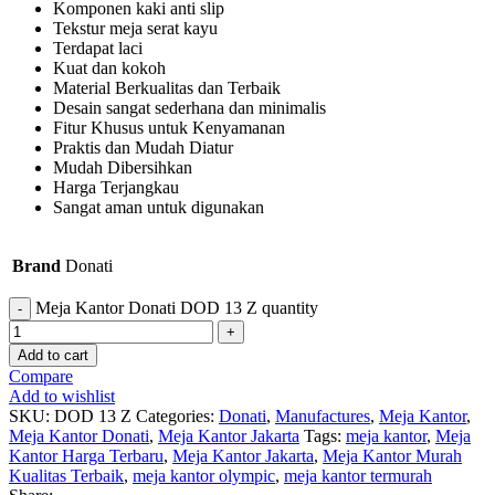
Komponen kaki anti slip
Tekstur meja serat kayu
Terdapat laci
Kuat dan kokoh
Material Berkualitas dan Terbaik
Desain sangat sederhana dan minimalis
Fitur Khusus untuk Kenyamanan
Praktis dan Mudah Diatur
Mudah Dibersihkan
Harga Terjangkau
Sangat aman untuk digunakan
Brand
Donati
Meja Kantor Donati DOD 13 Z quantity
Add to cart
Compare
Add to wishlist
SKU:
DOD 13 Z
Categories:
Donati
,
Manufactures
,
Meja Kantor
,
Meja Kantor Donati
,
Meja Kantor Jakarta
Tags:
meja kantor
,
Meja
Kantor Harga Terbaru
,
Meja Kantor Jakarta
,
Meja Kantor Murah
Kualitas Terbaik
,
meja kantor olympic
,
meja kantor termurah