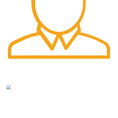
Fast Delivery.
Pengiriman tercepat dengan jasa pengiriman terbaik
PT. Hanko Furniture Indonesia Merupakan Produsen
Serta Distributor Furniture Di Bandung Yang
Menyediakan Beragam Furniture Kantor, Furniture