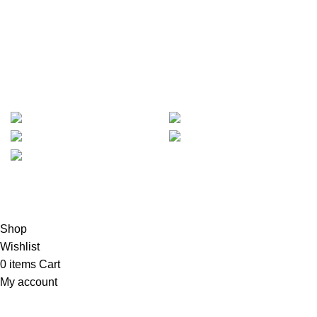
Jadilah orang pertama yang mendapatkan informasi
tentang promo dan diskon dari Hanko Furniture.
METODE PEMBAYARAN :
Based on
Mejajakarta.com
2023
PT. Hanko Furniture
Indonesia
.
Shop
Wishlist
0
items
Cart
My account