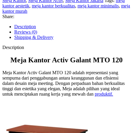
Meja Kantor
,
Meja Kantor Activ
,
Meja Kantor Jakarta
Tags:
meja
kantor aestetik
,
meja kantor berkualitas
,
meja kantor minimalis
,
meja
kantor murah
Share:
Description
Reviews (0)
Shipping & Delivery
Description
Meja Kantor Activ Galant MTO 120
Meja Kantor Activ Galant MTO 120 adalah representasi yang
sempurna dari penggabungan antara keanggunan dan efisiensi
dalam desain meja meeting. Dengan perpaduan bahan berkualitas
tinggi dan estetika yang elegan, Meja adalah pilihan yang ideal
untuk menciptakan ruang kerja yang mewah dan
produktif.