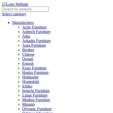
Select category
Manufactures
Activ Furniture
Aditech Furniture
Alba
Arkadia Furniture
Aura Furniture
Brother
Chitose
Donati
Ergosit
Expo Furniture
Hanko Furniture
Highpoint
Homedoki
Ichiko
Indachi Furniture
Lunar Furniture
Modera Furniture
Murano
Olympic Furniture