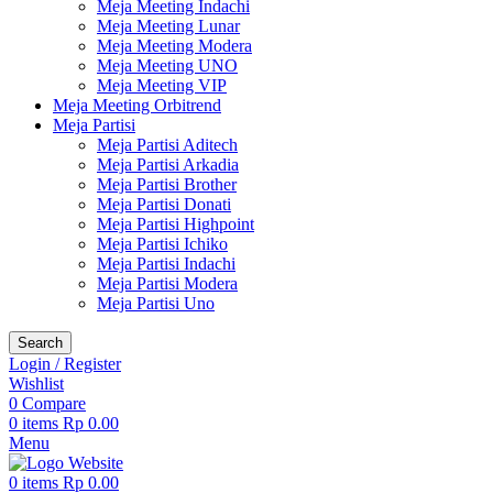
Meja Meeting Indachi
Meja Meeting Lunar
Meja Meeting Modera
Meja Meeting UNO
Meja Meeting VIP
Meja Meeting Orbitrend
Meja Partisi
Meja Partisi Aditech
Meja Partisi Arkadia
Meja Partisi Brother
Meja Partisi Donati
Meja Partisi Highpoint
Meja Partisi Ichiko
Meja Partisi Indachi
Meja Partisi Modera
Meja Partisi Uno
Search
Login / Register
Wishlist
0
Compare
0
items
Rp
0.00
Menu
0
items
Rp
0.00