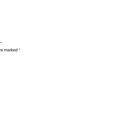
”
are marked
*