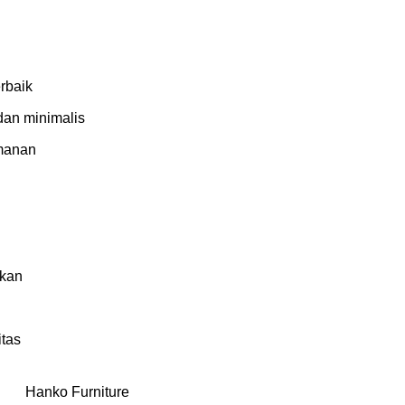
erbaik
dan minimalis
manan
akan
tas
Hanko Furniture