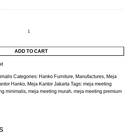
ADD TO CART
st
imalis
Categories:
Hanko Furniture
,
Manufactures
,
Meja
antor Hanko
,
Meja Kantor Jakarta
Tags:
meja meeting
ng minimalis
,
meja meeting murah
,
meja meeting premium
s