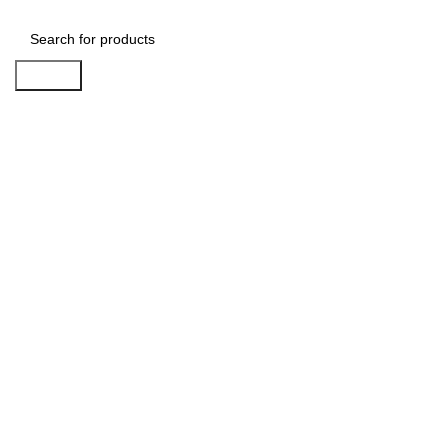
Search
-4%
Click to enlarge