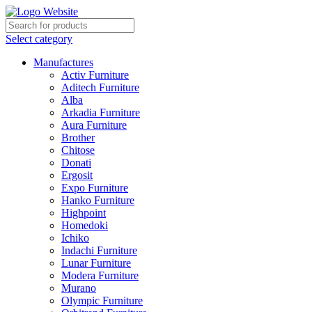
Select category
Manufactures
Activ Furniture
Aditech Furniture
Alba
Arkadia Furniture
Aura Furniture
Brother
Chitose
Donati
Ergosit
Expo Furniture
Hanko Furniture
Highpoint
Homedoki
Ichiko
Indachi Furniture
Lunar Furniture
Modera Furniture
Murano
Olympic Furniture