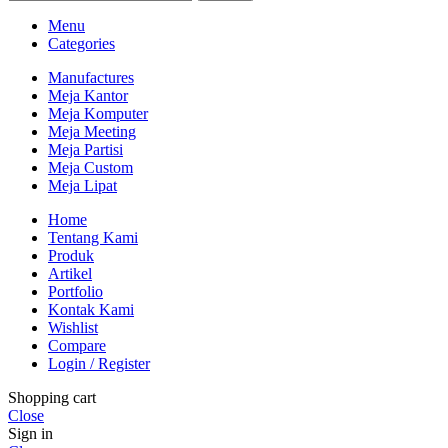
Menu
Categories
Manufactures
Meja Kantor
Meja Komputer
Meja Meeting
Meja Partisi
Meja Custom
Meja Lipat
Home
Tentang Kami
Produk
Artikel
Portfolio
Kontak Kami
Wishlist
Compare
Login / Register
Shopping cart
Close
Sign in