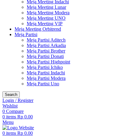
Meja Meeting Indachi
Meja Meeting Lunar
Meja Meeting Modera
Meja Meeting UNO
Meja Meeting VIP
Meja Meeting Orbitrend
Meja Partisi
Meja Partisi Aditech
Meja Partisi Arkadia
Meja Partisi Brother
Meja Partisi Donati
Meja Partisi Highpoint
Meja Partisi Ichiko
Meja Partisi Indachi
Meja Partisi Modera
Meja Partisi Uno
Search
Login / Register
Wishlist
0
Compare
0
items
Rp
0.00
Menu
0
items
Rp
0.00