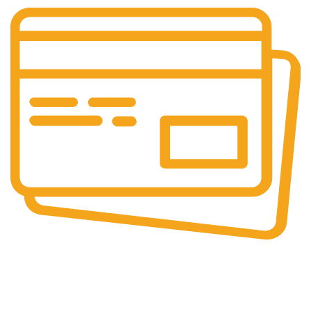
Online & Ofline Payment.
Kemudahan pembayaran dengan berbagai metode
pembayaran transfer dan tunai