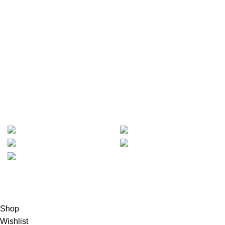
Senin – Jum`at :
08.00 – 17.00
Sabtu :
08.00 – 15.00
Minggu :
Libur
Bergabung bersama newslatter kami !
Jadilah orang pertama yang mendapatkan informasi tentang
promo dan diskon dari Hanko Furniture.
METODE PEMBAYARAN :
Based on
Mejajakarta.com
2023
PT. Hanko Furniture
Indonesia
.
Shop
Wishlist