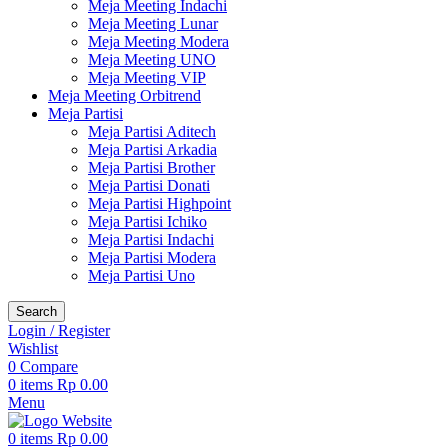
Meja Meeting Indachi
Meja Meeting Lunar
Meja Meeting Modera
Meja Meeting UNO
Meja Meeting VIP
Meja Meeting Orbitrend
Meja Partisi
Meja Partisi Aditech
Meja Partisi Arkadia
Meja Partisi Brother
Meja Partisi Donati
Meja Partisi Highpoint
Meja Partisi Ichiko
Meja Partisi Indachi
Meja Partisi Modera
Meja Partisi Uno
Search
Login / Register
Wishlist
0
Compare
0
items
Rp
0.00
Menu
0
items
Rp
0.00