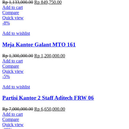
Original
Current
Rp
1,133,000.00
Rp
849,750.00
price
price
Add to cart
was:
is:
Compare
Rp 1,133,000.00.
Rp 849,750.00.
Quick view
-8%
Add to wishlist
Meja Kantor Galant MTO 161
Original
Current
Rp
1,300,000.00
Rp
1,200,000.00
price
price
Add to cart
was:
is:
Compare
Rp 1,300,000.00.
Rp 1,200,000.00.
Quick view
-5%
Add to wishlist
Partisi Kantor 2 Staff Aditech FRW 06
Original
Current
Rp
7,000,000.00
Rp
6,650,000.00
price
price
Add to cart
was:
is:
Compare
Rp 7,000,000.00.
Rp 6,650,000.00.
Quick view