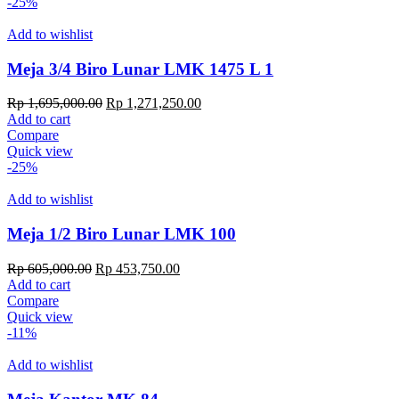
-25%
Add to wishlist
Meja 3/4 Biro Lunar LMK 1475 L 1
Original
Current
Rp
1,695,000.00
Rp
1,271,250.00
price
price
Add to cart
was:
is:
Compare
Rp 1,695,000.00.
Rp 1,271,250.00.
Quick view
-25%
Add to wishlist
Meja 1/2 Biro Lunar LMK 100
Original
Current
Rp
605,000.00
Rp
453,750.00
price
price
Add to cart
was:
is:
Compare
Rp 605,000.00.
Rp 453,750.00.
Quick view
-11%
Add to wishlist