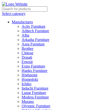
Select category
Manufactures
Activ Furniture
Aditech Furniture
Alba
Arkadia Furniture
Aura Furniture
Brother
Chitose
Donati
Ergosit
Expo Furniture
Hanko Furniture
Highpoint
Homedoki
Ichiko
Indachi Furniture
Lunar Furniture
Modera Furniture
Murano
Olympic Furniture