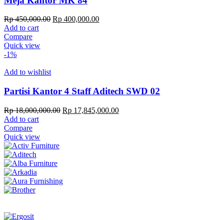
Meja Kantor MK 84
Original
Current
Rp
450,000.00
Rp
400,000.00
price
price
Add to cart
was:
is:
Compare
Rp 450,000.00.
Rp 400,000.00.
Quick view
-1%
Add to wishlist
Partisi Kantor 4 Staff Aditech SWD 02
Original
Current
Rp
18,000,000.00
Rp
17,845,000.00
price
price
Add to cart
was:
is:
Compare
Rp 18,000,000.00.
Rp 17,845,000.00.
Quick view