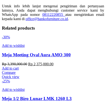
Untuk info lebih lanjut mengenai pengiriman dan pertanyaan
lainnya, Anda dapat menghubungi customer service kami by
WhatsApp pada nomor
08112220855
atau mengirimkan email
kepada kami di
office@hankofurniture.co.id
.
Related products
-30%
Add to wishlist
Meja Meeting Oval Aura AMO 300
Original
Current
Rp
3,390,000.00
Rp
2,375,000.00
price
price
Add to cart
was:
is:
Compare
Rp 3,390,000.00.
Rp 2,375,000.00.
Quick view
-25%
Add to wishlist
Meja 1/2 Biro Lunar LMK 1260 L3