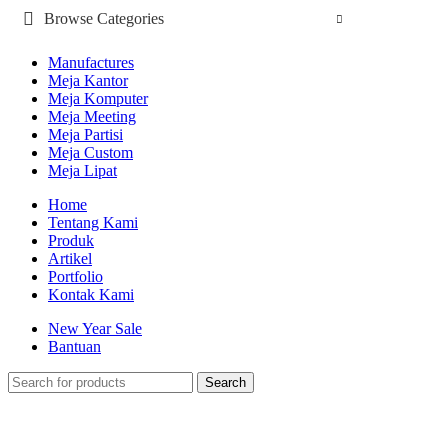
Browse Categories
Manufactures
Meja Kantor
Meja Komputer
Meja Meeting
Meja Partisi
Meja Custom
Meja Lipat
Home
Tentang Kami
Produk
Artikel
Portfolio
Kontak Kami
New Year Sale
Bantuan
Search
-22%