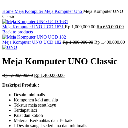
Click to enlarge
Home
Meja Komputer
Meja Komputer Uno
Meja Komputer UNO
Classic
Original
Cu
Meja Komputer UNO UCD 1631
Rp
1,000,000.00
Rp
650,000.00
price
pr
Back to products
was:
is:
Original
Rp 1,000,000.00.
Rp
C
Meja Komputer UNO UCD 182
Rp
1,800,000.00
Rp
1,400,000.00
price
p
was:
is
Rp 1,800,000.00.
R
Meja Komputer UNO Classic
Original
Current
Rp
1,800,000.00
Rp
1,400,000.00
price
price
Deskripsi Produk :
was:
is:
Rp 1,800,000.00.
Rp 1,400,000.00.
Desain minimalis
Komponen kaki anti slip
Tekstur meja serat kayu
Terdapat laci
Kuat dan kokoh
Material Berkualitas dan Terbaik
Desain sangat sederhana dan minimalis