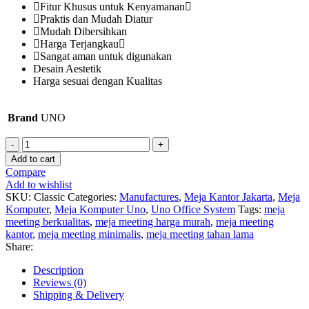
Fitur Khusus untuk Kenyamanan
Praktis dan Mudah Diatur
Mudah Dibersihkan
Harga Terjangkau
Sangat aman untuk digunakan
Desain Aestetik
Harga sesuai dengan Kualitas
Brand
UNO
Meja
Komputer
Add to cart
UNO
Compare
Classic
Add to wishlist
quantity
SKU:
Classic
Categories:
Manufactures
,
Meja Kantor Jakarta
,
Meja
Komputer
,
Meja Komputer Uno
,
Uno Office System
Tags:
meja
meeting berkualitas
,
meja meeting harga murah
,
meja meeting
kantor
,
meja meeting minimalis
,
meja meeting tahan lama
Share:
Description
Reviews (0)
Shipping & Delivery