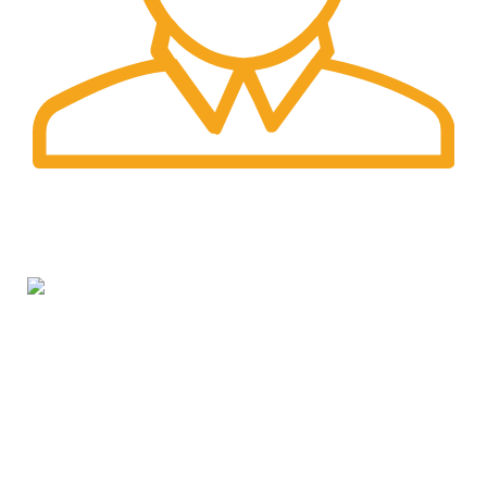
Fast Delivery.
Pengiriman tercepat dengan jasa pengiriman terbaik
PT. Hanko Furniture Indonesia Merupakan Produsen
Serta Distributor Furniture Di Bandung Yang
Menyediakan Beragam Furniture Kantor, Furniture
Rumah, Furniture Sekolah & Menyediakan Jasa
Pembuatan Furniture Custom