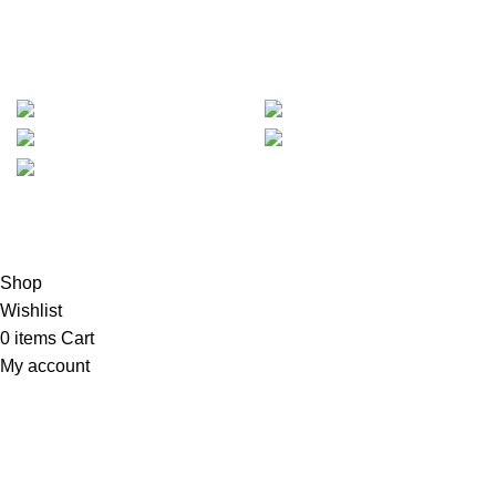
METODE PEMBAYARAN :
Based on
Mejajakarta.com
2023
PT. Hanko Furniture
Indonesia
.
Shop
Wishlist
0
items
Cart
My account