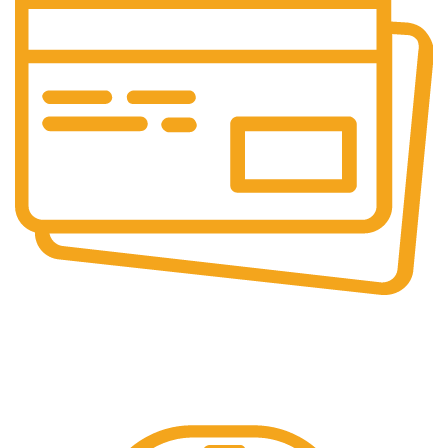
Online & Ofline Payment.
Kemudahan pembayaran dengan berbagai metode
pembayaran transfer dan tunai