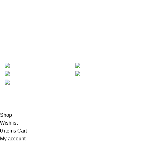
Minggu :
Libur
Bergabung bersama newslatter kami !
Jadilah orang pertama yang mendapatkan informasi tentang
promo dan diskon dari Hanko Furniture.
METODE PEMBAYARAN :
Based on
Mejajakarta.com
2023
PT. Hanko Furniture
Indonesia
.
Shop
Wishlist
0
items
Cart
My account