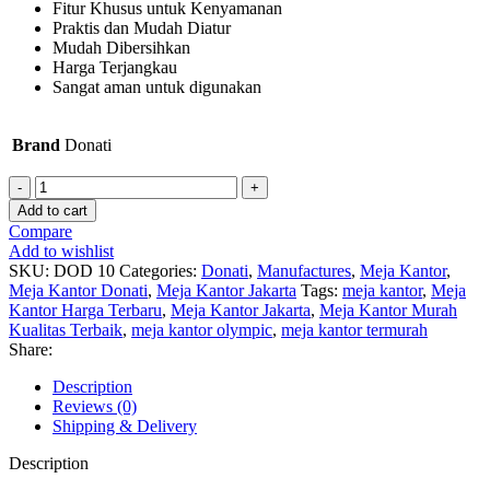
Fitur Khusus untuk Kenyamanan
Praktis dan Mudah Diatur
Mudah Dibersihkan
Harga Terjangkau
Sangat aman untuk digunakan
Brand
Donati
Meja
Kantor
Add to cart
Donati
Compare
DOD
Add to wishlist
10
SKU:
DOD 10
Categories:
Donati
,
Manufactures
,
Meja Kantor
,
quantity
Meja Kantor Donati
,
Meja Kantor Jakarta
Tags:
meja kantor
,
Meja
Kantor Harga Terbaru
,
Meja Kantor Jakarta
,
Meja Kantor Murah
Kualitas Terbaik
,
meja kantor olympic
,
meja kantor termurah
Share:
Description
Reviews (0)
Shipping & Delivery
Description