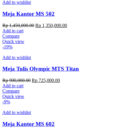
Add to wishlist
Meja Kantor MS 502
Original
Current
Rp
1,450,000.00
Rp
1,350,000.00
price
price
Add to cart
was:
is:
Compare
Rp 1,450,000.00.
Rp 1,350,000.00.
Quick view
-19%
Add to wishlist
Meja Tulis Olympic MTS Titan
Original
Current
Rp
900,000.00
Rp
725,000.00
price
price
Add to cart
was:
is:
Compare
Rp 900,000.00.
Rp 725,000.00.
Quick view
-9%
Add to wishlist
Meja Kantor MS 602