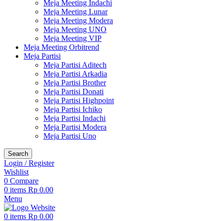
Meja Meeting Indachi
Meja Meeting Lunar
Meja Meeting Modera
Meja Meeting UNO
Meja Meeting VIP
Meja Meeting Orbitrend
Meja Partisi
Meja Partisi Aditech
Meja Partisi Arkadia
Meja Partisi Brother
Meja Partisi Donati
Meja Partisi Highpoint
Meja Partisi Ichiko
Meja Partisi Indachi
Meja Partisi Modera
Meja Partisi Uno
Search
Login / Register
Wishlist
0
Compare
0
items
Rp
0.00
Menu
0
items
Rp
0.00