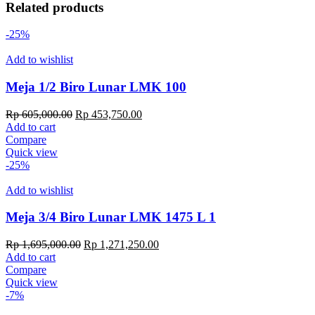
Related products
-25%
Add to wishlist
Meja 1/2 Biro Lunar LMK 100
Original
Current
Rp
605,000.00
Rp
453,750.00
price
price
Add to cart
was:
is:
Compare
Rp 605,000.00.
Rp 453,750.00.
Quick view
-25%
Add to wishlist
Meja 3/4 Biro Lunar LMK 1475 L 1
Original
Current
Rp
1,695,000.00
Rp
1,271,250.00
price
price
Add to cart
was:
is:
Compare
Rp 1,695,000.00.
Rp 1,271,250.00.
Quick view
-7%