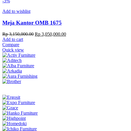
-3%
Add to wishlist
Meja Kantor OMB 1675
Original
Current
Rp
3,150,000.00
Rp
3,050,000.00
price
price
Add to cart
was:
is:
Compare
Rp 3,150,000.00.
Rp 3,050,000.00.
Quick view