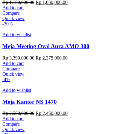
Original
Current
Rp
1,150,000.00
Rp
1,050,000.00
price
price
Add to cart
was:
is:
Compare
Rp 1,150,000.00.
Rp 1,050,000.00.
Quick view
-30%
Add to wishlist
Meja Meeting Oval Aura AMO 300
Original
Current
Rp
3,390,000.00
Rp
2,375,000.00
price
price
Add to cart
was:
is:
Compare
Rp 3,390,000.00.
Rp 2,375,000.00.
Quick view
-4%
Add to wishlist
Meja Kantor NS 1470
Original
Current
Rp
2,550,000.00
Rp
2,450,000.00
price
price
Add to cart
was:
is:
Compare
Rp 2,550,000.00.
Rp 2,450,000.00.
Quick view