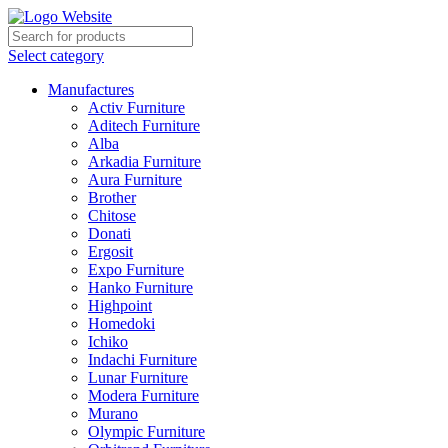
Select category
Manufactures
Activ Furniture
Aditech Furniture
Alba
Arkadia Furniture
Aura Furniture
Brother
Chitose
Donati
Ergosit
Expo Furniture
Hanko Furniture
Highpoint
Homedoki
Ichiko
Indachi Furniture
Lunar Furniture
Modera Furniture
Murano
Olympic Furniture