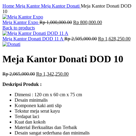
Click to enlarge
Home
Meja Kantor
Meja Kantor Donati
Meja Kantor Donati DOD
10
Original
Current
Meja Kantor Expo
Rp
1,000,000.00
Rp
800,000.00
price
price
Back to products
was:
is:
Rp 1,000,000.00.
Original
Rp 800,000.00.
Cu
Meja Kantor Donati DOD 11 A
Rp
2,505,000.00
Rp
1,628,250.00
price
pri
was:
is:
Rp 2,505,000.00.
Rp
Meja Kantor Donati DOD 10
Original
Current
Rp
2,065,000.00
Rp
1,342,250.00
price
price
Deskripsi Produk :
was:
is:
Rp 2,065,000.00.
Rp 1,342,250.00.
Dimensi : 120 cm x 60 cm x 75 cm
Desain minimalis
Komponen kaki anti slip
Tekstur meja serat kayu
Terdapat laci
Kuat dan kokoh
Material Berkualitas dan Terbaik
Desain sangat sederhana dan minimalis