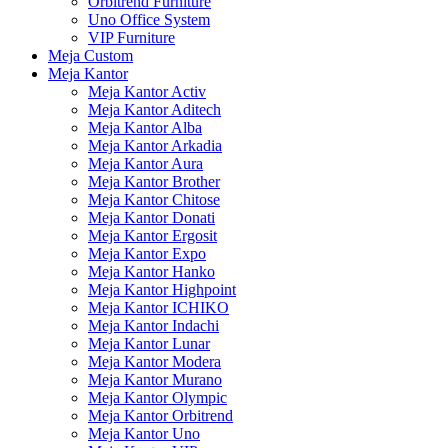
Orbitrend Furniture
Uno Office System
VIP Furniture
Meja Custom
Meja Kantor
Meja Kantor Activ
Meja Kantor Aditech
Meja Kantor Alba
Meja Kantor Arkadia
Meja Kantor Aura
Meja Kantor Brother
Meja Kantor Chitose
Meja Kantor Donati
Meja Kantor Ergosit
Meja Kantor Expo
Meja Kantor Hanko
Meja Kantor Highpoint
Meja Kantor ICHIKO
Meja Kantor Indachi
Meja Kantor Lunar
Meja Kantor Modera
Meja Kantor Murano
Meja Kantor Olympic
Meja Kantor Orbitrend
Meja Kantor Uno