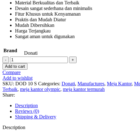
Material Berkualitas dan Terbaik
Desain sangat sederhana dan minimalis
Fitur Khusus untuk Kenyamanan
Praktis dan Mudah Diatur
Mudah Dibersihkan
Harga Terjangkau
Sangat aman untuk digunakan
Brand
Donati
Add to cart
Compare
Add to wishlist
SKU:
DOD 10 S
Categories:
Donati
,
Manufactures
,
Meja Kantor
,
Me
Terbaik
,
meja kantor olympic
,
meja kantor termurah
Share:
Description
Reviews (0)
Shipping & Delivery
Description