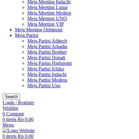
Meja Meeting Indachi
Meja Meeting Lunar
Meja Meeting Modera
Meja Meeting UNO
Meja Meeting VIP
Meja Meeting Orbitrend
Meja Partisi
Meja Partisi Aditech
Meja Partisi Arkadia
Meja Partisi Brother
Meja Partisi Donati
Meja Partisi Highpoint
Meja Partisi Ichiko
Meja Partisi Indachi
Meja Partisi Modera
Meja Partisi Uno
Search
Login / Register
Wishlist
0
Compare
0
items
Rp
0.00
Menu
0
items
Rp
0.00