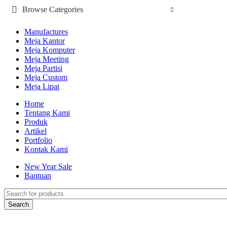
Browse Categories
Manufactures
Meja Kantor
Meja Komputer
Meja Meeting
Meja Partisi
Meja Custom
Meja Lipat
Home
Tentang Kami
Produk
Artikel
Portfolio
Kontak Kami
New Year Sale
Bantuan
Search