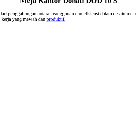
Meja Kantor Donati DOD 10 S
dari penggabungan antara keanggunan dan efisiensi dalam desain meja 
ng kerja yang mewah dan
produktif.