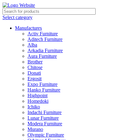
-35%
Select category
Manufactures
Activ Furniture
Aditech Furniture
Alba
Arkadia Furniture
Aura Furniture
Brother
Chitose
Donati
Ergosit
Expo Furniture
Hanko Furniture
Highpoint
Homedoki
Ichiko
Indachi Furniture
Lunar Furniture
Modera Furniture
Murano
Olympic Furniture