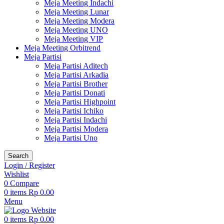
Meja Meeting Indachi
Meja Meeting Lunar
Meja Meeting Modera
Meja Meeting UNO
Meja Meeting VIP
Meja Meeting Orbitrend
Meja Partisi
Meja Partisi Aditech
Meja Partisi Arkadia
Meja Partisi Brother
Meja Partisi Donati
Meja Partisi Highpoint
Meja Partisi Ichiko
Meja Partisi Indachi
Meja Partisi Modera
Meja Partisi Uno
Search
Login / Register
Wishlist
0
Compare
0
items
Rp
0.00
Menu
0
items
Rp
0.00