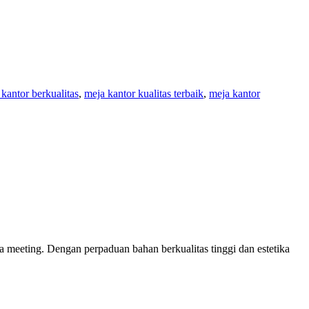
kantor berkualitas
,
meja kantor kualitas terbaik
,
meja kantor
 meeting. Dengan perpaduan bahan berkualitas tinggi dan estetika