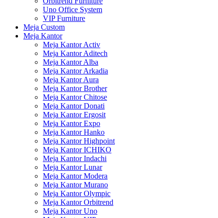
Orbitrend Furniture
Uno Office System
VIP Furniture
Meja Custom
Meja Kantor
Meja Kantor Activ
Meja Kantor Aditech
Meja Kantor Alba
Meja Kantor Arkadia
Meja Kantor Aura
Meja Kantor Brother
Meja Kantor Chitose
Meja Kantor Donati
Meja Kantor Ergosit
Meja Kantor Expo
Meja Kantor Hanko
Meja Kantor Highpoint
Meja Kantor ICHIKO
Meja Kantor Indachi
Meja Kantor Lunar
Meja Kantor Modera
Meja Kantor Murano
Meja Kantor Olympic
Meja Kantor Orbitrend
Meja Kantor Uno