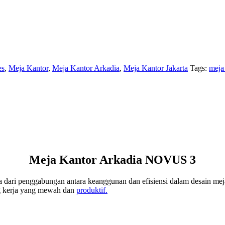
es
,
Meja Kantor
,
Meja Kantor Arkadia
,
Meja Kantor Jakarta
Tags:
meja 
Meja Kantor Arkadia NOVUS 3
a dari penggabungan antara keanggunan dan efisiensi dalam desain meja
ng kerja yang mewah dan
produktif.