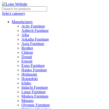
Select category
Manufactures
Activ Furniture
Aditech Furniture
Alba
Arkadia Furniture
Aura Furniture
Brother
Chitose
Donati
Ergosit
Expo Furniture
Hanko Furniture
Highpoint
Homedoki
Ichiko
Indachi Furniture
Lunar Furniture
Modera Furniture
Murano
Olympic Furniture