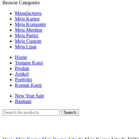
Browse Categories
Manufactures
Meja Kantor
Meja Komputer
Meja Meeting
Meja Partisi
Meja Custom
Meja Lipat
Home
Tentang Kami
Produk
Artikel
Portfolio
Kontak Kami
New Year Sale
Bantuan
Search
Click to enlarge