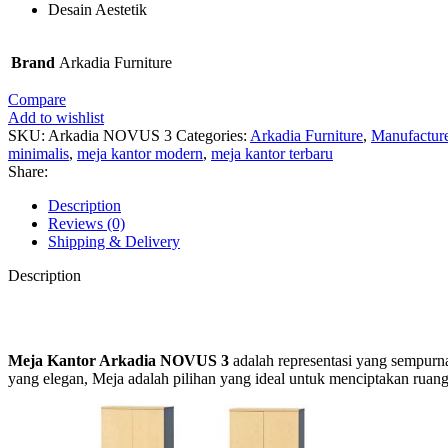
Desain Aestetik
Brand
Arkadia Furniture
Compare
Add to wishlist
SKU:
Arkadia NOVUS 3
Categories:
Arkadia Furniture
,
Manufactur
minimalis
,
meja kantor modern
,
meja kantor terbaru
Share:
Description
Reviews (0)
Shipping & Delivery
Description
Meja Kantor Arkadia NOVUS 3
adalah representasi yang sempurn
yang elegan, Meja adalah pilihan yang ideal untuk menciptakan rua