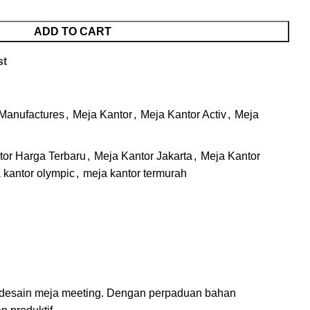
ADD TO CART
st
Manufactures
,
Meja Kantor
,
Meja Kantor Activ
,
Meja
tor Harga Terbaru
,
Meja Kantor Jakarta
,
Meja Kantor
 kantor olympic
,
meja kantor termurah
m desain meja meeting. Dengan perpaduan bahan