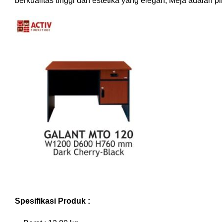
berkualitas tinggi dan estetika yang elegan, Meja adalah
Spesifikasi Produk :