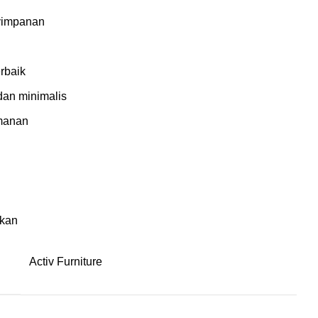
nyimpanan
erbaik
dan minimalis
manan
akan
Activ Furniture