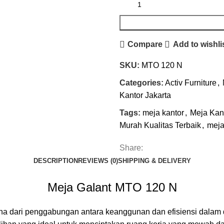
Compare
Add to wishli
SKU:
MTO 120 N
Categories:
Activ Furniture
,
Kantor Jakarta
Tags:
meja kantor
,
Meja Kan
Murah Kualitas Terbaik
,
meja
Share:
DESCRIPTION
REVIEWS (0)
SHIPPING & DELIVERY
Meja Galant MTO 120 N
na dari penggabungan antara keanggunan dan efisiensi dala