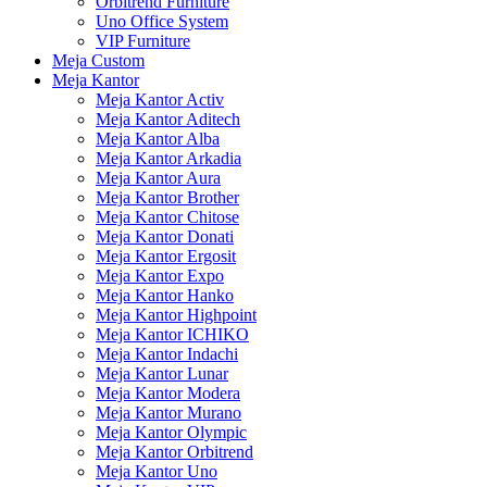
Orbitrend Furniture
Uno Office System
VIP Furniture
Meja Custom
Meja Kantor
Meja Kantor Activ
Meja Kantor Aditech
Meja Kantor Alba
Meja Kantor Arkadia
Meja Kantor Aura
Meja Kantor Brother
Meja Kantor Chitose
Meja Kantor Donati
Meja Kantor Ergosit
Meja Kantor Expo
Meja Kantor Hanko
Meja Kantor Highpoint
Meja Kantor ICHIKO
Meja Kantor Indachi
Meja Kantor Lunar
Meja Kantor Modera
Meja Kantor Murano
Meja Kantor Olympic
Meja Kantor Orbitrend
Meja Kantor Uno