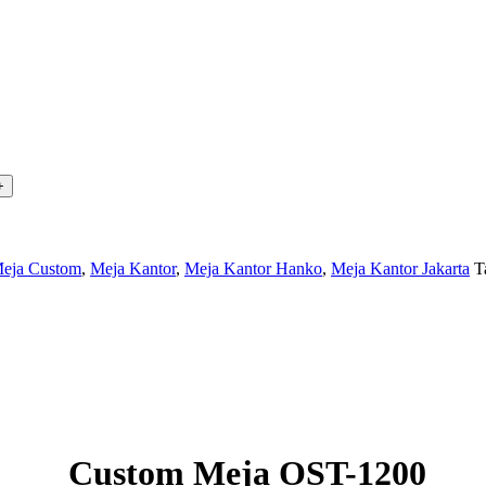
eja Custom
,
Meja Kantor
,
Meja Kantor Hanko
,
Meja Kantor Jakarta
T
Custom Meja OST-1200