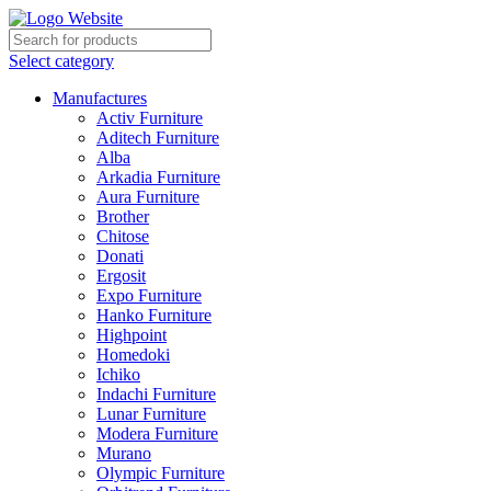
Select category
Manufactures
Activ Furniture
Aditech Furniture
Alba
Arkadia Furniture
Aura Furniture
Brother
Chitose
Donati
Ergosit
Expo Furniture
Hanko Furniture
Highpoint
Homedoki
Ichiko
Indachi Furniture
Lunar Furniture
Modera Furniture
Murano
Olympic Furniture