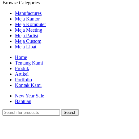
Browse Categories
Manufactures
Meja Kantor
Meja Komputer
Meja Meeting
Meja Partisi
Meja Custom
Meja Lipat
Home
Tentang Kami
Produk
Artikel
Portfolio
Kontak Kami
New Year Sale
Bantuan
Search
-31%