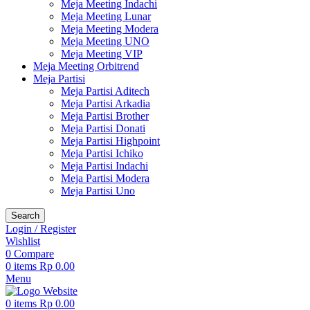
Meja Meeting Indachi
Meja Meeting Lunar
Meja Meeting Modera
Meja Meeting UNO
Meja Meeting VIP
Meja Meeting Orbitrend
Meja Partisi
Meja Partisi Aditech
Meja Partisi Arkadia
Meja Partisi Brother
Meja Partisi Donati
Meja Partisi Highpoint
Meja Partisi Ichiko
Meja Partisi Indachi
Meja Partisi Modera
Meja Partisi Uno
Search
Login / Register
Wishlist
0
Compare
0
items
Rp
0.00
Menu
0
items
Rp
0.00