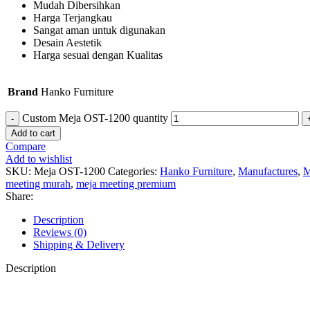
Mudah Dibersihkan
Harga Terjangkau
Sangat aman untuk digunakan
Desain Aestetik
Harga sesuai dengan Kualitas
Brand
Hanko Furniture
Custom Meja OST-1200 quantity
Add to cart
Compare
Add to wishlist
SKU:
Meja OST-1200
Categories:
Hanko Furniture
,
Manufactures
,
M
meeting murah
,
meja meeting premium
Share:
Description
Reviews (0)
Shipping & Delivery
Description