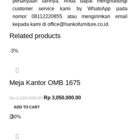
pertanyaan lainnya, Anda dapat menghubungi
customer service kami by WhatsApp pada
nomor
08112220855
atau mengirimkan email
kepada kami di
office@hankofurniture.co.id
.
Related products
-3%
Meja Kantor OMB 1675
Rp
3,050,000.00
Rp
3,150,000.00
ADD TO CART
-30%