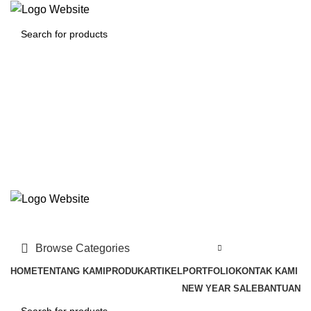
Login / Register
Rp
0.00
Menu
Rp
0.00
Browse Categories
HOME
TENTANG KAMI
PRODUK
ARTIKEL
PORTFOLIO
KONTAK KAMI
NEW YEAR SALE
BANTUAN