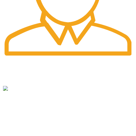
Fast Delivery.
Pengiriman tercepat dengan jasa pengiriman terbaik
PT. Hanko Furniture Indonesia Merupakan Produsen Serta
Distributor Furniture Di Bandung Yang Menyediakan
Beragam Furniture Kantor, Furniture Rumah, Furniture
Sekolah & Menyediakan Jasa Pembuatan Furniture Custom