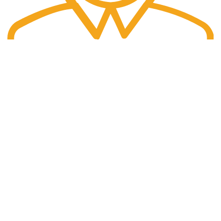
Fast Delivery.
Pengiriman tercepat dengan jasa pengiriman terbaik
PT. Hanko Furniture Indonesia Merupakan Produsen Serta
Distributor Furniture Di Bandung Yang Menyediakan
Beragam Furniture Kantor, Furniture Rumah, Furniture
Sekolah & Menyediakan Jasa Pembuatan Furniture Custom
HANKO FURNITURE
Tentang Hanko