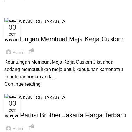
Posts by
admin
03
,
,
,
CUSTOM MEJA KANTOR
INSPIRASI
MEJA KANTOR JAKARTA
OCT
,
REKOMENDASI
TIPS N TRIK
Keuntungan Membuat Meja Kerja Custom
0
Admin
Keuntungan Membuat Meja Kerja Custom Jika anda
sedang membutuhkan meja untuk kebutuhan kantor atau
kebutuhan rumah anda...
Continue reading
03
,
,
,
CUSTOM MEJA KANTOR
INSPIRASI
MEJA KANTOR JAKARTA
OCT
REKOMENDASI
Meja Partisi Brother Jakarta Harga Terbaru
0
Admin