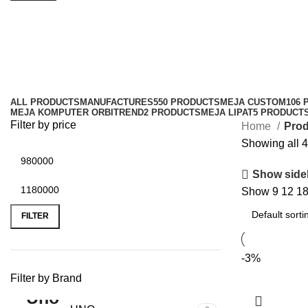
meja meeting oval
Categories
ALL
PRODUCTS
MANUFACTURES
550 PRODUCTS
MEJA CUSTOM
106
MEJA KOMPUTER ORBITREND
2 PRODUCTS
MEJA LIPAT
5 PRODUCT
Filter by price
Home
Prod
Showing all 4
Show side
Show
9
12
1
FILTER
-3%
Filter by Brand