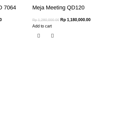
D 7064
Meja Meeting QD120
0
Rp
1,180,000.00
Rp
1,280,000.00
Add to cart