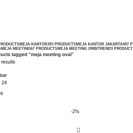
 PRODUCTS
MEJA KANTOR
393 PRODUCTS
MEJA KANTOR JAKARTA
497 
S
MEJA MEETING
67 PRODUCTS
MEJA MEETING ORBITREND
3 PRODUCT
ucts tagged “meja meeting oval”
 results
bar
8
24
-2%