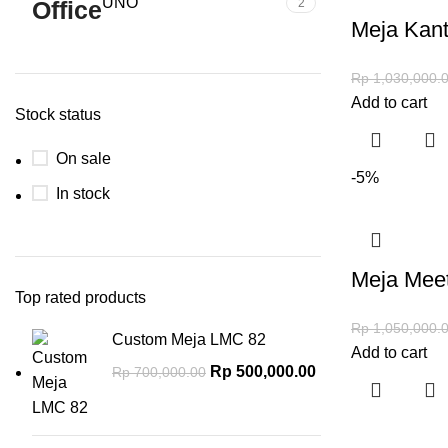
UNO
2
Meja Kan
Rp
1,030,000.
Add to cart
Stock status
On sale
-5%
In stock
Meja Mee
Top rated products
Rp
1,050,000.
Custom Meja LMC 82
Add to cart
Rp
500,000.00
Rp
700,000.00